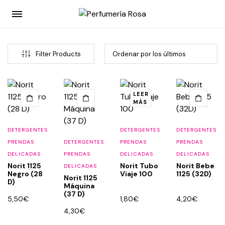
Filter Products
LEER
MÁS
DETERGENTES
DETERGENTES
DETERGENTES
PRENDAS
DETERGENTES
PRENDAS
PRENDAS
cio
cio
DELICADAS
PRENDAS
DELICADAS
DELICADAS
Norit 1125
Norit Tubo
Norit Bebe
nimo
ximo
DELICADAS
Negro (28
Viaje 100
1125 (32D)
Norit 1125
D)
Máquina
(37 D)
5,50
€
1,80
€
4,20
€
4,30
€