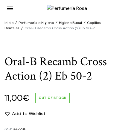
Inicio
/
Perfumería e Higiene
/
Higiene Bucal
/
Cepillos
Dentales
/
Oral-B Recamb Cross Action (2) Eb 50-2
Oral-B Recamb Cross
Action (2) Eb 50-2
11,00
€
OUT OF STOCK
Add to Wishlist
SKU:
042230